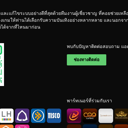
และแก้ไขระบบอย่างดีที่สุดด้วยทีมงานผู้เชี่ยวชาญ ที่คอยช่วยเหล
บบของเกมให้ท่านได้เลือกรับความบันเทิงอย่างหลากหลาย และนอกจากน
ได้จากที่ไหนมาก่อน
พบกับปัญหาติดต่อสอบถาม แอด
ช่องทางติดต่อ
พาร์ทเนอร์ที่ร่วมกับเรา