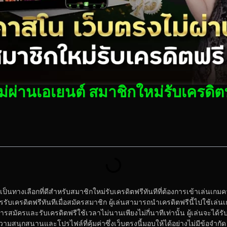
่ผ่านเอเยนต์ สมาชิกใหม่รับเครดิต
ป็นทางเลือกที่ดีสำหรับสมาชิกใหม่รับเครดิตฟรีทันทีที่ต้องการเข้าเล่น
รับเครดิตฟรีทันทีเมื่อสมัครสมาชิก ผู้เล่นสามารถนำเครดิตฟรีนี้ไปใช้เล่น
สมัครและรับเครดิตฟรีใช้เวลาไม่นานเพียงไม่กี่นาทีเท่านั้น ผู้เล่นจะได้รับ
มสนุกสนานและโปรไฟล์ที่คุ้มค่าซึ่งเว็บตรงนี้มอบให้ได้อย่างไม่มีข้อจำกัด