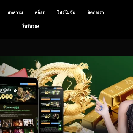
บทความ
สล็อต
โปรโมชั่น
ติดต่อเรา
ใบรับรอง