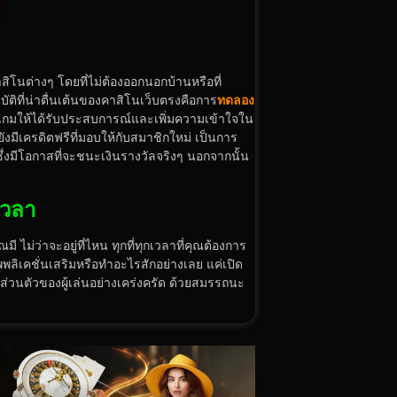
ิโนต่างๆ โดยที่ไม่ต้องออกนอกบ้านหรือที่
ติที่น่าตื่นเต้นของคาสิโนเว็บตรงคือการ
ทดลอง
เล่นเกมให้ได้รับประสบการณ์และเพิ่มความเข้าใจใน
ีเครดิตฟรีที่มอบให้กับสมาชิกใหม่ เป็นการ
ซึ่งมีโอกาสที่จะชนะเงินรางวัลจริงๆ นอกจากนั้น
เวลา
 ไม่ว่าจะอยู่ที่ไหน ทุกที่ทุกเวลาที่คุณต้องการ
ิเคชั่นเสริมหรือทำอะไรสักอย่างเลย แค่เปิด
ลส่วนตัวของผู้เล่นอย่างเคร่งครัด ด้วยสมรรถนะ