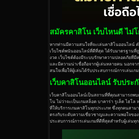
สมัครคาสิโน เว็บไหนดี ไม่โ
หากท่านมีความสนใจที่จะเล่นคาสิโนออนไลน์ ค
เว็บไซต์พนันออนไลน์ที่ดีที่สุด ได้รับมาตรฐาน
งวด เว็บไซต์ต้องมีระบบรักษาความปลอดภัยที่มีค
และมีความน่าเชื่อถือจากผู้เล่นหลายคน นอกจาก
สนใจเพื่อให้ผู้เล่นได้รับประสบการณ์การเล่นเกมที่
เว็บคาสิโนออนไลน์ รับประ
เว็บคาสิโนออนไลน์เป็นสถานที่ที่คุณสามารถพบ
โน ไม่ว่าจะเป็นเกมสล็อต บาคาร่า รูเล็ต ไฮโล 
ที่ให้บริการเกมคาสิโนทุกประเภท ซึ่งทุกคนสามา
ตรงกับระดับความเชี่ยวชาญและความพอใจของคุณ
ประสบการณ์การเล่นเกมที่ดีที่สุดสำหรับผู้เล่นท