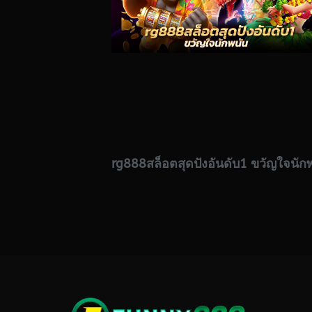
rg888สล็อตสุดปังอันดับ1 ขวัญใจนัก