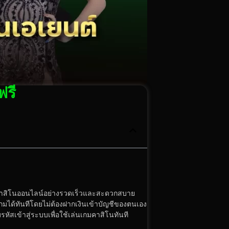
ฟรี
เกมคาสิโนออนไลน์อย่างรวดเร็วและสะดวกสบาย
เกมได้ทันทีโดยไม่ต้องฝากเงินเข้าบัญชีของตนเอง
รหัสเข้าสู่ระบบเพื่อใช้เล่นเกมคาสิโนทันที