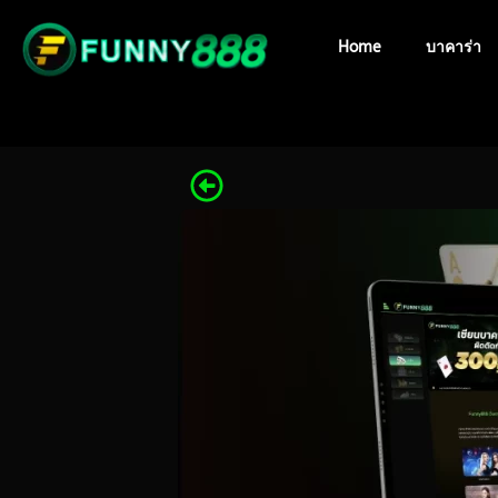
Home
บาคาร่า